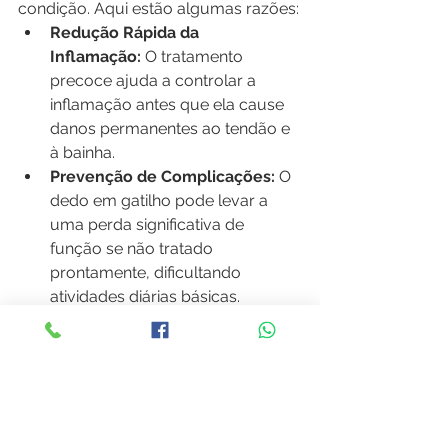
condição. Aqui estão algumas razões:
Redução Rápida da 
Inflamação:
 O tratamento 
precoce ajuda a controlar a 
inflamação antes que ela cause 
danos permanentes ao tendão e 
à bainha.
Prevenção de Complicações:
 O 
dedo em gatilho pode levar a 
uma perda significativa de 
função se não tratado 
prontamente, dificultando 
atividades diárias básicas.
Recuperação 
Acelerada:
 Pacientes que 
começam o tratamento cedo 
geralmente experimentam uma 
recuperação mais rápida e 
completa, retornando às suas 