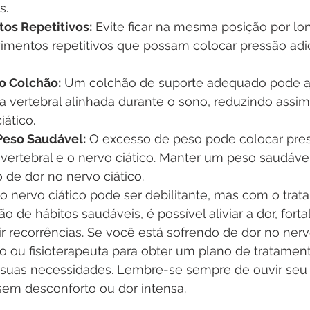
s.
os Repetitivos:
 Evite ficar na mesma posição por lo
vimentos repetitivos que possam colocar pressão adic
o Colchão:
 Um colchão de suporte adequado pode aj
a vertebral alinhada durante o sono, reduzindo assim
iático.
eso Saudável:
 O excesso de peso pode colocar pres
vertebral e o nervo ciático. Manter um peso saudáve
o de dor no nervo ciático.
o nervo ciático pode ser debilitante, mas com o trat
 de hábitos saudáveis, é possível aliviar a dor, forta
 recorrências. Se você está sofrendo de dor no nervo
 ou fisioterapeuta para obter um plano de tratamen
 suas necessidades. Lembre-se sempre de ouvir seu c
sem desconforto ou dor intensa.