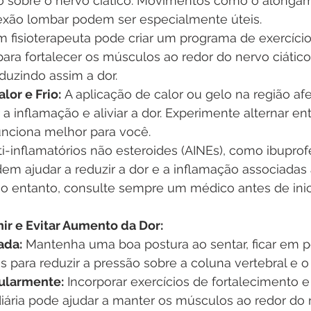
são sobre o nervo ciático. Movimentos como o alonga
flexão lombar podem ser especialmente úteis.
m fisioterapeuta pode criar um programa de exercício
ara fortalecer os músculos ao redor do nervo ciático
eduzindo assim a dor.
lor e Frio:
 A aplicação de calor ou gelo na região af
 a inflamação e aliviar a dor. Experimente alternar entr
funciona melhor para você.
ti-inflamatórios não esteroides (AINEs), como ibupro
em ajudar a reduzir a dor e a inflamação associadas 
 No entanto, consulte sempre um médico antes de inic
ir e Evitar Aumento da Dor:
ada:
 Mantenha uma boa postura ao sentar, ficar em p
 para reduzir a pressão sobre a coluna vertebral e o 
ularmente:
 Incorporar exercícios de fortalecimento
iária pode ajudar a manter os músculos ao redor do n