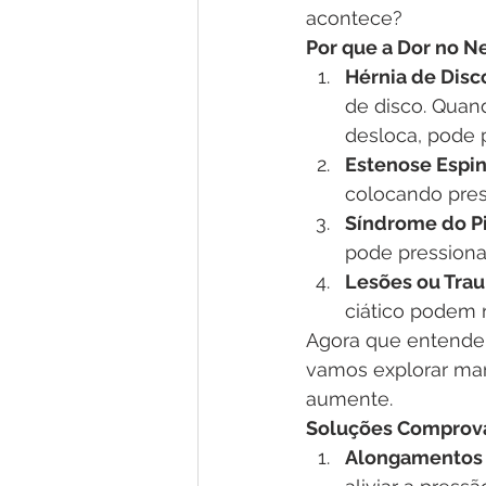
acontece?
Por que a Dor no N
Hérnia de Disc
de disco. Quan
desloca, pode p
Estenose Espin
colocando press
Síndrome do Pi
pode pressiona
Lesões ou Tra
ciático podem r
Agora que entendem
vamos explorar mane
aumente.
Soluções Comprovad
Alongamentos e