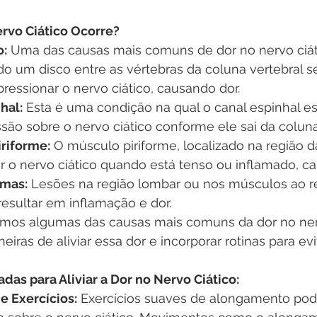
ervo Ciático Ocorre?
o:
 Uma das causas mais comuns de dor no nervo ciáti
do um disco entre as vértebras da coluna vertebral 
ressionar o nervo ciático, causando dor.
hal:
 Esta é uma condição na qual o canal espinhal est
ão sobre o nervo ciático conforme ele sai da coluna
riforme:
 O músculo piriforme, localizado na região 
r o nervo ciático quando está tenso ou inflamado, ca
umas:
 Lesões na região lombar ou nos músculos ao r
esultar em inflamação e dor.
os algumas das causas mais comuns da dor no nerv
iras de aliviar essa dor e incorporar rotinas para evi
as para Aliviar a Dor no Nervo Ciático:
 Exercícios:
 Exercícios suaves de alongamento pod