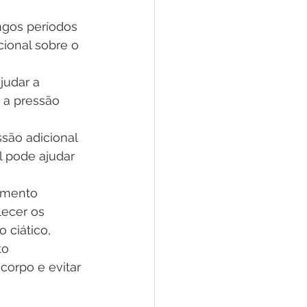
ngos períodos 
ional sobre o 
udar a 
 a pressão 
são adicional 
l pode ajudar 
amento 
lecer os 
 ciático, 
to 
orpo e evitar 