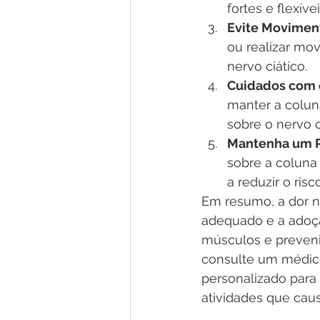
fortes e flexívei
Evite Moviment
ou realizar mo
nervo ciático.
Cuidados com 
manter a colun
sobre o nervo c
Mantenha um P
sobre a coluna 
a reduzir o risc
Em resumo, a dor n
adequado e a adoção
músculos e prevenir
consulte um médico
personalizado para
atividades que cau