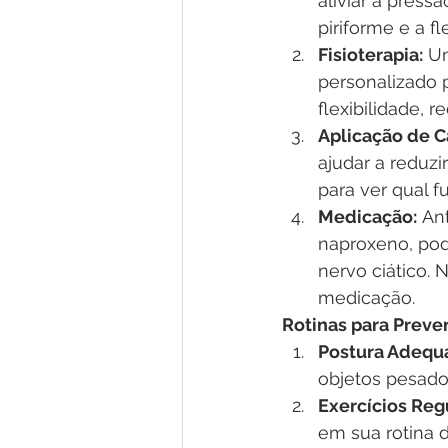
aliviar a pres
piriforme e a 
Fisioterapia:
 U
personalizado p
flexibilidade, r
Aplicação de Ca
ajudar a reduzir
para ver qual 
Medicação:
 An
naproxeno, pod
nervo ciático.
medicação.
Rotinas para Preven
Postura Adequ
objetos pesados
Exercícios Reg
em sua rotina d