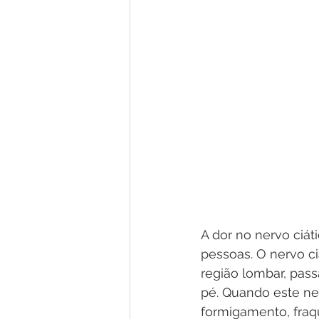
A dor no nervo ciát
pessoas. O nervo c
região lombar, pas
pé. Quando este ner
formigamento, fraq