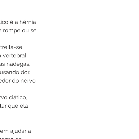
co é a hérnia 
se rompe ou se 
reita-se, 
 vertebral.
das nádegas, 
usando dor.
edor do nervo 
o ciático, 
tar que ela 
em ajudar a 