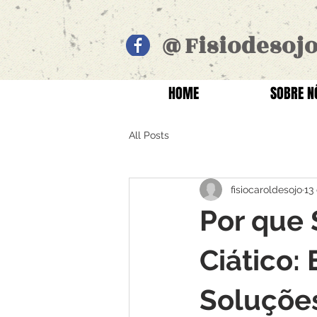
@Fisiodesoj
HOME
SOBRE N
All Posts
fisiocaroldesojo
13
Por que 
Ciático:
Soluçõe