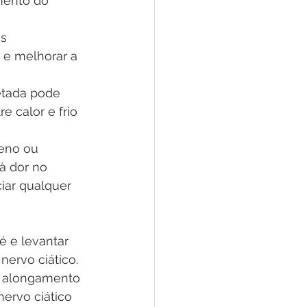
mento do 
s 
 e melhorar a 
etada pode 
e calor e frio 
feno ou 
à dor no 
iar qualquer 
é e levantar 
nervo ciático.
 e alongamento 
ervo ciático 