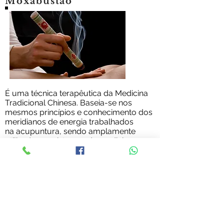
Moxabustão
É uma técnica terapêutica da Medicina
Tradicional Chinesa. Baseia-se nos
mesmos princípios e conhecimento dos
meridianos de energia trabalhados
na acupuntura, sendo amplamente
utilizada nos sistemas de medicina
tradicional da China, Japão, Coreia, Vietn
am, Tibete, e Mongólia, não só na china.
Acredita-se que seu uso e
conhecimento seja anterior à
acupuntura.A moxabustão trata e
previne doenças através da aplicação
de calor em pontos e/ou certos regiões
do corpo humano.A combustão da